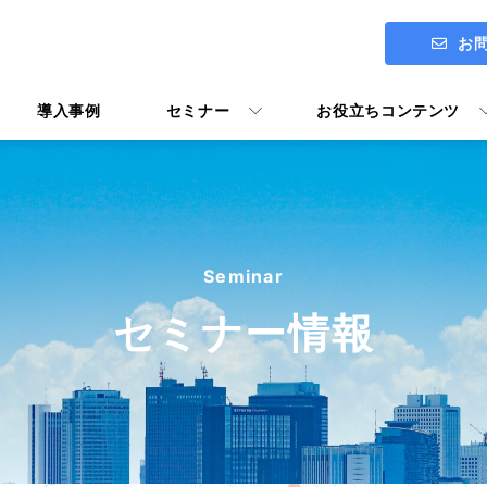
お
導入事例
セミナー
お役立ちコンテンツ
ITアセスメント診断 ENGAGE
社長メッセージ
Seminar
Google Workspace導入支援
セミナー情報
Google Workspace活用マニ
ユーザー向けトレーニング Y's U