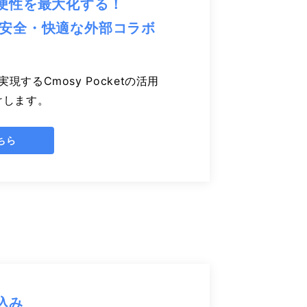
便性を最大化する！
する、安全・快適な外部コラボ
現するCmosy Pocketの活用
けします。
ちら
込み