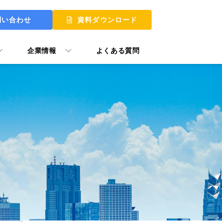
問い合わせ
資料ダウンロード
企業情報
よくある質問
 UP
 MY START
ュアル GooTorial
P Skill