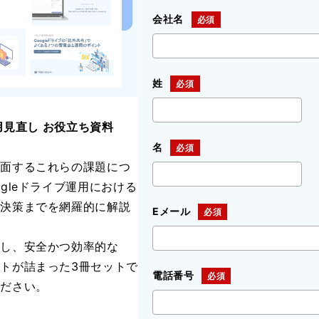
会社名
姓
運用見直し お役立ち資料
名
直面するこれらの課題につ
gleドライブ運用における
解決策までを網羅的に解説
Eメール
直し、安全かつ効率的な
トが詰まった3冊セットで
電話番号
ください。