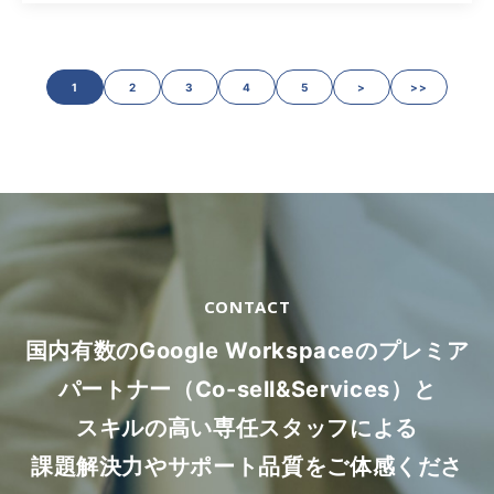
1
2
3
4
5
>
>>
CONTACT
国内有数のGoogle Workspaceのプレミア
パートナー（Co-sell&Services）と
スキルの高い専任スタッフによる
課題解決力やサポート品質をご体感くださ