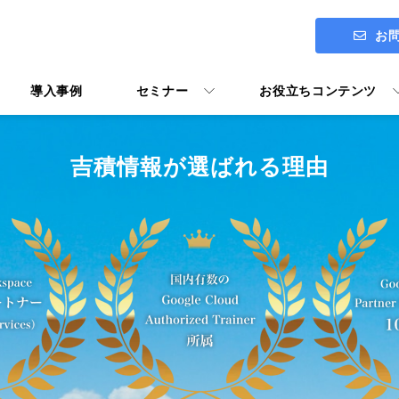
お
導入事例
セミナー
お役立ちコンテンツ
吉積情報が選ばれる理由
ITアセスメント診断 ENGAGE
社長メッセージ
Google Workspace導入支援
Google Workspace活用マニ
ユーザー向けトレーニング Y's U