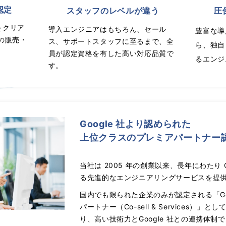
認定
スタッフのレベルが違う
圧
をクリア
導入エンジニアはもちろん、セール
豊富な導
門の販売・
ス、サポートスタッフに至るまで、全
ら、独自
員が認定資格を有した高い対応品質で
るエンジ
す。
Google 社より認められた
上位クラスのプレミアパートナー
当社は 2005 年の創業以来、長年にわたり Go
る先進的なエンジニアリングサービスを提
国内でも限られた企業のみが認定される「Googl
パートナー（Co-sell & Services）」と
り、高い技術力とGoogle 社との連携体