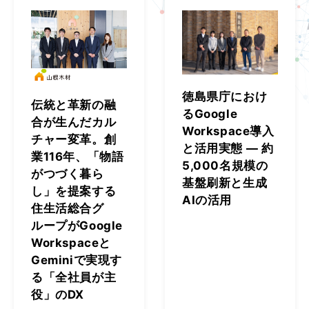
徳島県庁におけ
伝統と革新の融
るGoogle
合が生んだカル
Workspace導入
チャー変革。創
と活用実態 ― 約
業116年、「物語
5,000名規模の
がつづく暮ら
基盤刷新と生成
し」を提案する
AIの活用
住生活総合グ
ループがGoogle
Workspaceと
Geminiで実現す
る「全社員が主
役」のDX