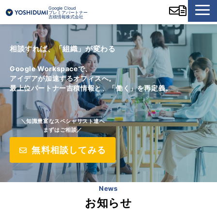
Google Cloud
プレミアパートナー
吉積情報株式会社
相談すれば、「組織」が変わる
Google Workspaceで、
アイデアが加速するオフィスへ。
最上位パートナー吉積情報と、「働く」を再定義。
＼知識豊富なスペシャリスト達へ
まずはご相談／
無料相談してみる
News
お知らせ