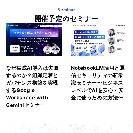
Seminar
開催予定のセミナー
なぜ生成AI導入は失敗
NotebookLM活用と通
するのか？組織定着と
信セキュリティの新常
ガバナンス構築を実現
識セミナー〜ビジネス
するGoogle
レベルでAIを安心・安
Workspace with
全に使うための方法〜
Geminiセミナー