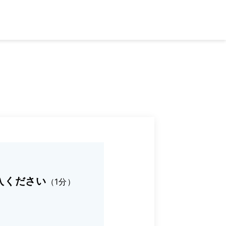
入ください
（1分）