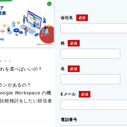
会社名
姓
ズ・・・
どれを選べばいいの？
名
なプランがあるの？
gle Workspace の機
Eメール
の比較検討をしたい担当者
電話番号