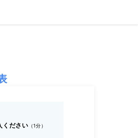
表
入ください
（1分）