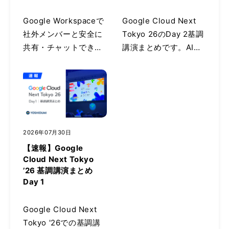
Google Workspaceで
Google Cloud Next
社外メンバーと安全に
Tokyo 26のDay 2基調
共有・チャットできる
講演まとめです。AIハ
「ゲスト機能」とは？
イパーコンピュー
既存のCloud Identity
ター、カスタムArm
やビジター共有との違
CPU「Google
い・使い分け、具体的
Axion」、Gemini
な設定手順を分かりや
Enterprise Agent
すく解説。退職時のア
Platformの詳細に加
2026年07月30日
クセス権削除など運用
え、Agent Registry、
【速報】Google
のポイントも必見で
Model Armor、自動
Cloud Next Tokyo
す。
コード修復エージェン
’26 基調講演まとめ
ト「CodeMender」な
Day 1
どのセキュリティ関連
発表について解説して
Google Cloud Next
います。
Tokyo '26での基調講