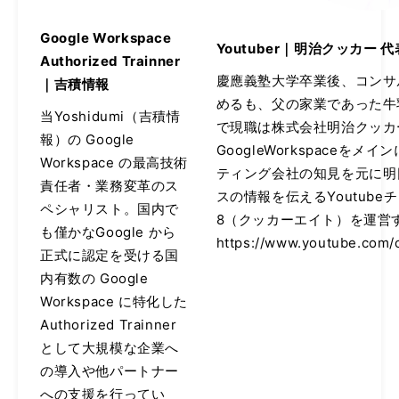
Google Workspace
Youtuber｜明治クッカー 代
Authorized Trainner
慶應義塾大学卒業後、コンサ
｜吉積情報
めるも、父の家業であった牛
当Yoshidumi（吉積情
で現職は株式会社明治クッカ
報）の Google
GoogleWorkspaceを
Workspace の最高技術
ティング会社の知見を元に明
責任者・業務変革のス
スの情報を伝えるYoutubeチャ
ペシャリスト。国内で
8（クッカーエイト）を運営
も僅かなGoogle から
https://www.youtube.com/
正式に認定を受ける国
内有数の Google
Workspace に特化した
Authorized Trainner
として大規模な企業へ
の導入や他パートナー
への支援を行ってい