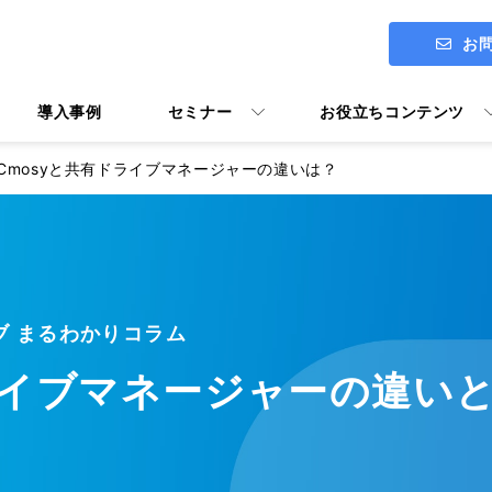
お
導入事例
セミナー
お役立ちコンテンツ
Cmosyと共有ドライブマネージャーの違いは？
ITアセスメント診断 ENGAGE
社長メッセージ
Google Workspace導入支援
イブ まるわかりコラム
Google Workspace活用マニ
ライブマネージャーの違い
ユーザー向けトレーニング Y's U