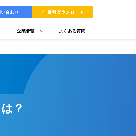
問い合わせ
資料ダウンロード
企業情報
よくある質問
 UP
 MY START
ュアル GooTorial
とは？
P Skill