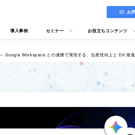
お
導入事例
セミナー
お役立ちコンテンツ
！ ～ Google Workspace との連携で実現する、生産性向上と DX 推
ITアセスメント診断 ENGAGE
社長メッセージ
Google Workspace導入支援
Google Workspace活用マニ
ユーザー向けトレーニング Y's U