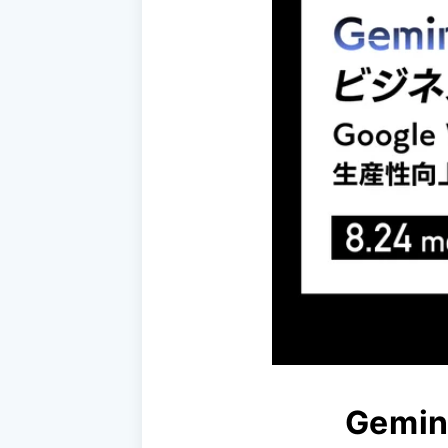
Gemini 導入支援 AI Driven
Gemi