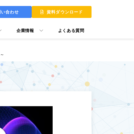
問い合わせ
資料ダウンロード
企業情報
よくある質問
進～
 UP
 MY START
ュアル GooTorial
P Skill