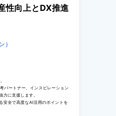
、生産性向上とDX推進
ン）
す。
、思考パートナー、インスピレーション
進を強力に支援します。
おける安全で高度なAI活用のポイントを