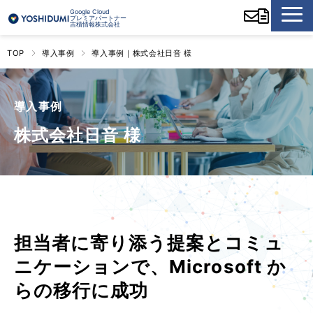
Google Cloud
プレミアパートナー
吉積情報株式会社
TOP
導入事例
導入事例｜株式会社日音 様
導入事例
株式会社日音 様
担当者に寄り添う提案とコミュ
ニケーションで、Microsoft か
らの移行に成功