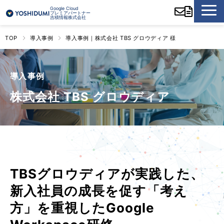
Google Cloud
プレミアパートナー
吉積情報株式会社
TOP
導入事例
導入事例｜株式会社 TBS グロウディア 様
導入事例
株式会社 TBS グロウディア
TBSグロウディアが実践した、
新入社員の成長を促す「考え
方」を重視したGoogle