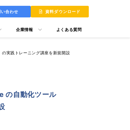
問い合わせ
資料ダウンロード
企業情報
よくある質問
Studio」の実践トレーニング講座を新規開設
 UP
 MY START
ace の自動化ツール
ュアル GooTorial
設
P Skill