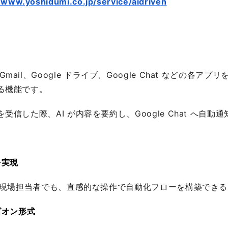
//www.yoshidumi.co.jp/service/aidriven
ni」と Gmail、Google ドライブ、Google Chat な
る機能です。
信した際、AI が内容を要約し、Google Chat へ自
を実現
ない現場担当者でも、直感的な操作で自動化フローを構築でき
ズオン形式