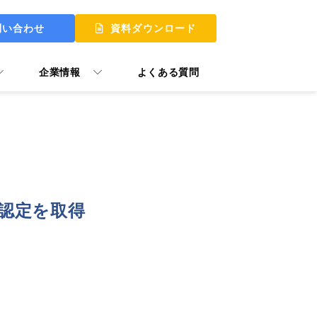
問い合わせ
資料ダウンロード
企業情報
よくある質問
 UP
 MY START
ン認定を取得
ュアル GooTorial
P Skill