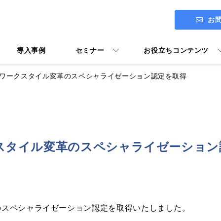
お
導入事例
セミナー
お役立ちコンテンツ
ud™ のワークスタイル変革のスペシャライゼーション認定を取得
ITアセスメント診断 ENGAGE
社長メッセージ
Google Workspace導入支援
のワークスタイル変革のスペシャライゼーショ
Google Workspace活用マニ
ユーザー向けトレーニング Y's U
スペシャライゼーション認定を取得いたしました。