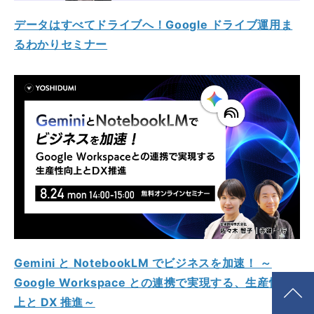
データはすべてドライブへ！Google ドライブ運用ま
るわかりセミナー
Gemini と NotebookLM でビジネスを加速！ ～
Google Workspace との連携で実現する、生産性向
上と DX 推進～