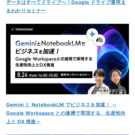
データはすべてドライブへ！Google ドライブ運用ま
るわかりセミナー
Gemini と NotebookLM でビジネスを加速！ ～
Google Workspace との連携で実現する、生産性向
上と DX 推進～