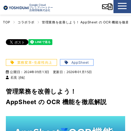
Google Cloud
プレミアパートナー
吉積情報株式会社
TOP
コラボラボ
管理業務を改善しよう！ AppSheet の OCR 機能を徹底
業務変革-生産性向上
AppSheet
公開日：
2024年09月13日
更新日：
2026年01月15日
石見 沙紀
管理業務を改善しよう！
AppSheet の OCR 機能を徹底解説