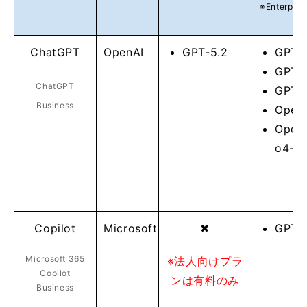
※Enterpr
く
ChatGPT
OpenAI
GPT-5.2
GPT-
GPT-
ChatGPT
GPT-4
Business
Open
Open
o4-mi
Copilot
Microsoft
✖
GPT-
Microsoft 365
※法人向けプラ
Copilot
ンは有料のみ
Business