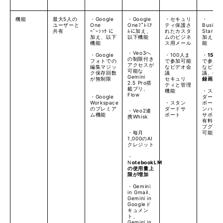
機能
最大5人の
・Google
・Google
・セキュリ
・
ユーザーと
One
Oneﾌﾟﾚﾐｱ
ティ保護さ
Busines
共有
ﾍﾞｰｼｯｸ に
ﾑに加え、
れたカスタ
Starte
加え、以下
以下機能
ムのビジネ
加え以
機能
ス用メール
能
・Veo3へ
・Google
・100人ま
・
150
人
の制限付き
フォトでの
で参加可能
で参加
アクセスが
編集マジッ
なビデオ会
なビデ
可能な
ク保存回数
議
議、
会
Gemini
が無制限
セキュリ
録画
2.5 Pro搭
ティと管理
載プリ、
機能
・スタ
Flow
・Google
ダード
Workspace
・スタン
ポート(
のプレミア
ダードサ
ンハン
・Veo2連
ム機能
ポート
サポー
携Whisk
有料で
プグレ
・毎月
可能)
1,000のAI
クレジット
・
N
otebookLM
の使用量上
限が増加
・
Gemini
in Gmail、
Gemini in
Googleド
キュメン
ト、
Gemini in