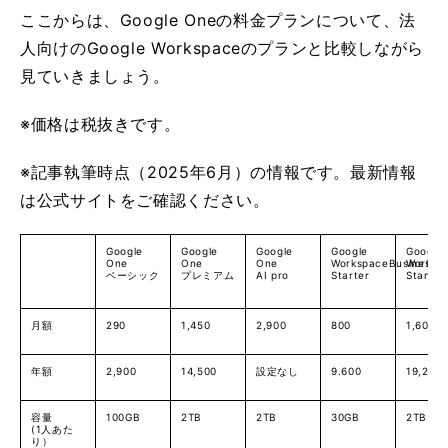
ここからは、Google Oneの料金プランについて、法
人向けのGoogle Workspaceのプランと比較しながら
見ていきましょう。
※価格は税抜きです。
※記事執筆時点（2025年6月）の情報です。最新情報
は公式サイトをご確認ください。
Google
Google
Google
Google
Google
One
One
One
WorkspaceBusiness
Worksp
ベーシック
プレミアム
AI pro
Starter
Standa
月額
290
1,450
2,900
800
1,600
年額
2,900
14,500
設定なし
9.600
19,200
容量
100GB
2TB
2TB
30GB
2TB
(1人あた
り）