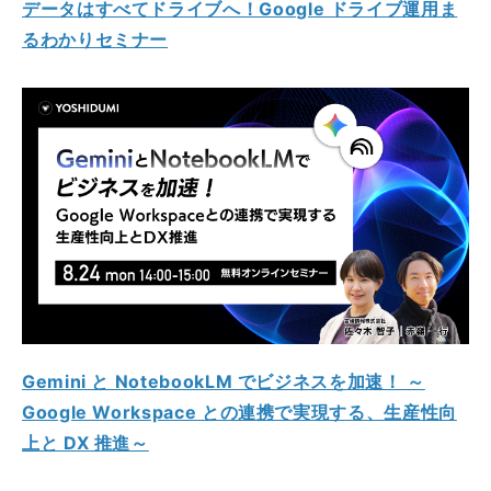
データはすべてドライブへ！Google ドライブ運用ま
るわかりセミナー
Gemini と NotebookLM でビジネスを加速！ ～
Google Workspace との連携で実現する、生産性向
上と DX 推進～