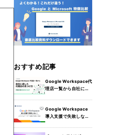
おすすめ記事
Google Workspace代
理店一覧から自社に適
した代理店の見つけ
方・メリットを詳しく
Google Workspace
紹介
導入支援で失敗しな
い！メリットとパート
ナーの選び方を詳しく