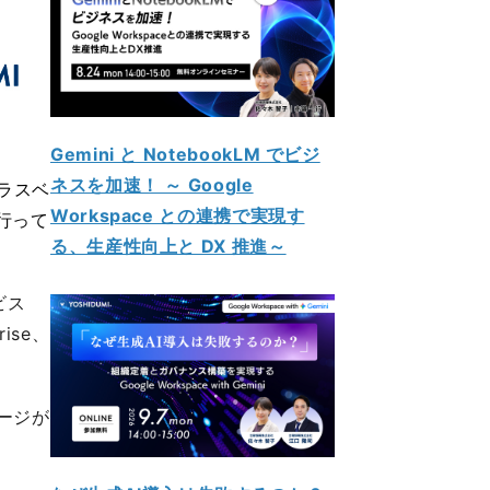
Gemini と NotebookLM でビジ
ネスを加速！ ～ Google
のラスベ
Workspace との連携で実現す
行って
る、生産性向上と DX 推進～
ビス
ise、
メージが