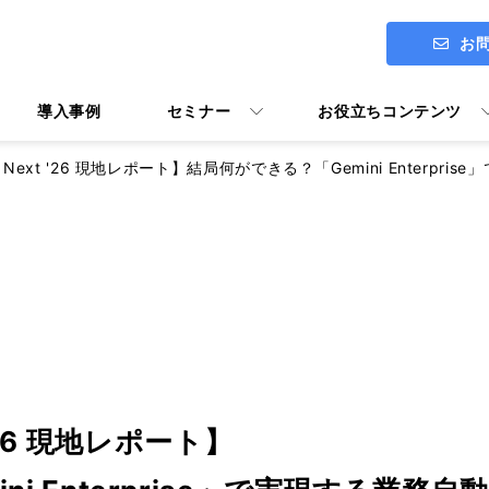
お
導入事例
セミナー
お役立ちコンテンツ
oud Next '26 現地レポート】結局何ができる？「Gemini Ente
ITアセスメント診断 ENGAGE
社長メッセージ
Google Workspace導入支援
Google Workspace活用マニ
ユーザー向けトレーニング Y's U
t '26 現地レポート】