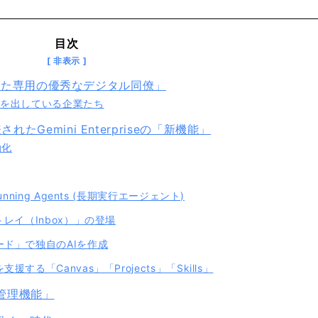
目次
は？「あなた専用の優秀なデジタル同僚」
果を出している企業たち
れたGemini Enterpriseの「新機能」
動化
ning Agents (長期実行エージェント)
レイ（Inbox）」の登場
ド」で独自のAIを作成
る「Canvas」「Projects」「Skills」
管理機能」