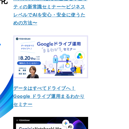
動化
ティの新常識セミナー〜ビジネス
レベルでAIを安心・安全に使うた
めの方法〜
データはすべてドライブへ！
Google ドライブ運用まるわかり
セミナー