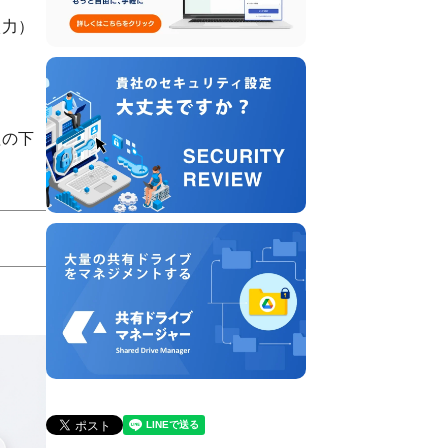
入力）
理の下