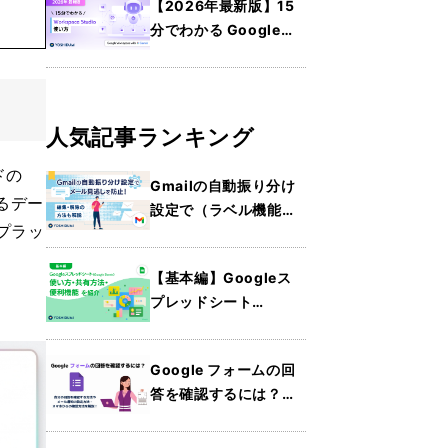
【2026年最新版】15
紹介
分でわかる Google
Workspace Studio の
使い方
人気記事ランキング
ドの
Gmailの自動振り分け
るデー
設定で（ラベル機能）
プラッ
メールの見逃しを防
止！編集・解除の方法
【基本編】Googleス
も解説
プレッドシート
（Google Sheets）の
使い方・共有方法・便
Google フォームの回
利機能を紹介
答を確認するには？自
分の回答を確認する方
法やメール通知の設定