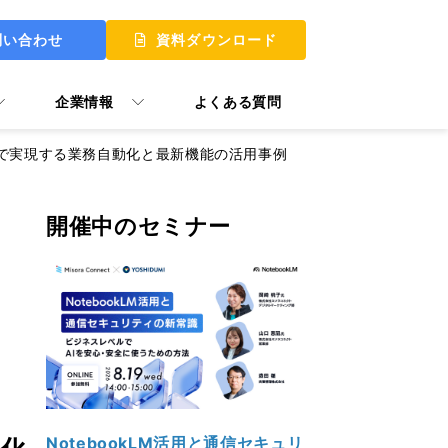
問い合わせ
資料ダウンロード
企業情報
よくある質問
rprise」で実現する業務自動化と最新機能の活用事例
開催中のセミナー
 UP
 MY START
ュアル GooTorial
P Skill
NotebookLM活用と通信セキュリ