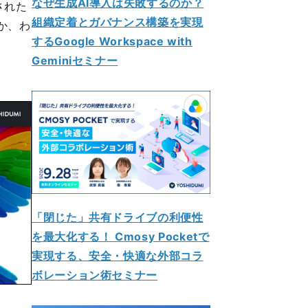
なぜ生成AI導入は失敗するのか？
された
組織定着とガバナンス構築を実現
か、わ
するGoogle Workspace with
Geminiセミナー
「閉じた」共有ドライブの利便性
を最大化する！ Cmosy Pocketで
実現する、安全・快適な外部コラ
ボレーション術セミナー