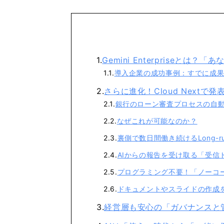
Gemini Enterpriseと
導入企業の成功事例：すでに成
さらに進化！Cloud Nextで発表さ
銀行のローン審査プロセスの自
なぜこれが可能なのか？
裏側で数日間働き続けるLong-run
AIからの報告を受け取る「受信ト
プログラミング不要！「ノーコー
ドキュメントやスライドの作成を支援す
経営層も安心の「ガバナンスと