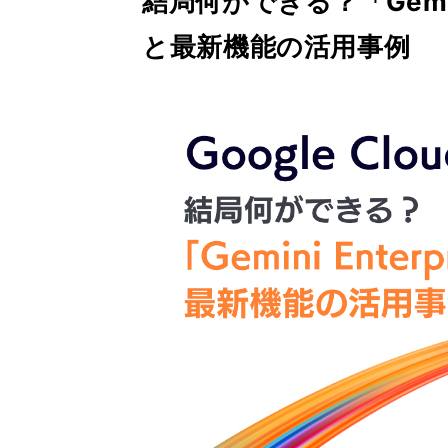
結局何ができる？「Gemin
と最新機能の活用事例
Gemini 導入支援 AI Driven