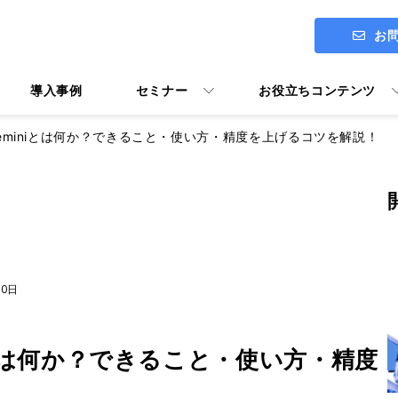
お
導入事例
セミナー
お役立ちコンテンツ
Geminiとは何か？できること・使い方・精度を上げるコツを解説！
ITアセスメント診断 ENGAGE
社長メッセージ
Google Workspace導入支援
30日
Google Workspace活用マニ
ユーザー向けトレーニング Y's U
niとは何か？できること・使い方・精度