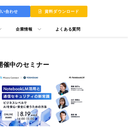
問い合わせ
資料ダウンロード
企業情報
よくある質問
開催中のセミナー
 UP
 MY START
ュアル GooTorial
P Skill