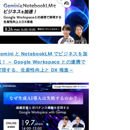
emini と NotebookLM でビジネスを加
！ ～ Google Workspace との連携で
実現する、生産性向上と DX 推進～