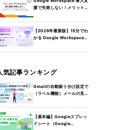
Google Workspace 導入支
援で失敗しない！メリットと
パートナーの選び方を詳しく
紹介
【2026年最新版】15分でわ
かる Google Workspace
Studio の使い方
人気記事ランキング
Gmailの自動振り分け設定で
（ラベル機能）メールの見逃
しを防止！編集・解除の方法
も解説
【基本編】Googleスプレッ
ドシート（Google