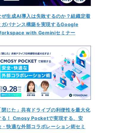
なぜ生成AI導入は失敗するのか？組織定着
とガバナンス構築を実現するGoogle
orkspace with Geminiセミナー
「閉じた」共有ドライブの利便性を最大化
する！ Cmosy Pocketで実現する、安
全・快適な外部コラボレーション術セミ