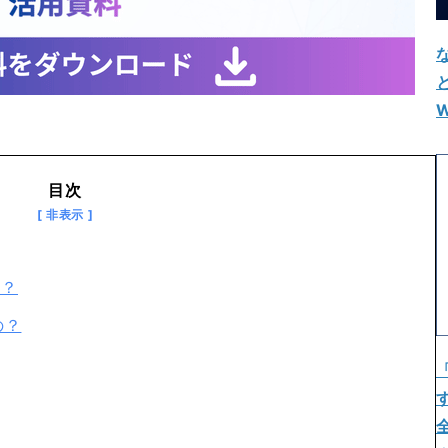
W
目次
う？
の？