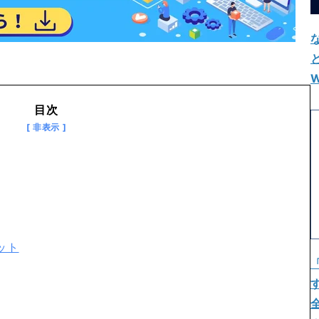
W
目次
ット