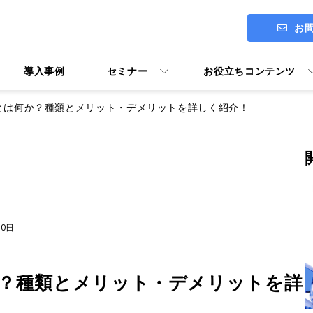
お
導入事例
セミナー
お役立ちコンテンツ
とは何か？種類とメリット・デメリットを詳しく紹介！
ITアセスメント診断 ENGAGE
社長メッセージ
Google Workspace導入支援
30日
Google Workspace活用マニ
ユーザー向けトレーニング Y's U
？種類とメリット・デメリットを詳