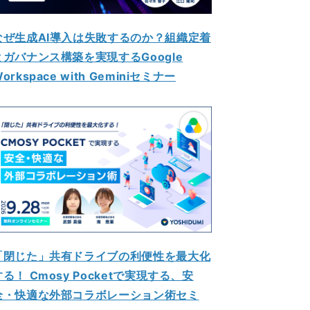
なぜ生成AI導入は失敗するのか？組織定着
とガバナンス構築を実現するGoogle
orkspace with Geminiセミナー
「閉じた」共有ドライブの利便性を最大化
する！ Cmosy Pocketで実現する、安
全・快適な外部コラボレーション術セミ