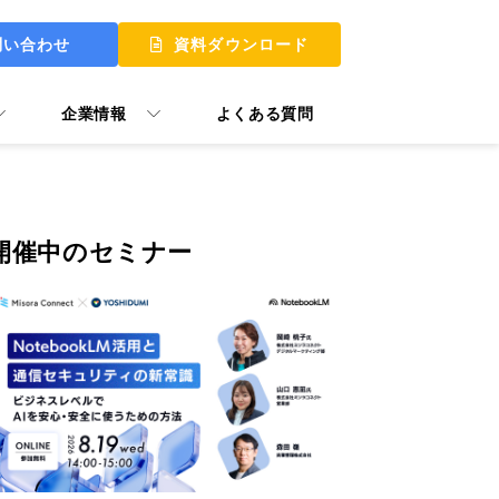
問い合わせ
資料ダウンロード
企業情報
よくある質問
開催中のセミナー
 UP
 MY START
ュアル GooTorial
P Skill