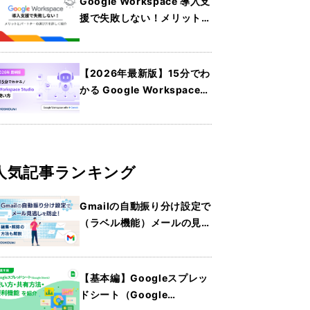
Google Workspace 導入支
援で失敗しない！メリットと
パートナーの選び方を詳しく
紹介
【2026年最新版】15分でわ
かる Google Workspace
Studio の使い方
人気記事ランキング
Gmailの自動振り分け設定で
（ラベル機能）メールの見逃
しを防止！編集・解除の方法
も解説
【基本編】Googleスプレッ
ドシート（Google