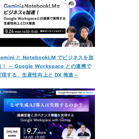
emini と NotebookLM でビジネスを加
！ ～ Google Workspace との連携で
実現する、生産性向上と DX 推進～