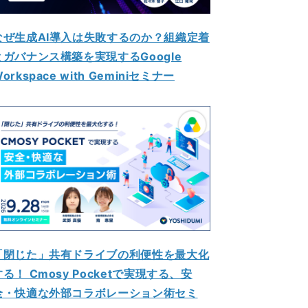
なぜ生成AI導入は失敗するのか？組織定着
とガバナンス構築を実現するGoogle
orkspace with Geminiセミナー
「閉じた」共有ドライブの利便性を最大化
する！ Cmosy Pocketで実現する、安
全・快適な外部コラボレーション術セミ