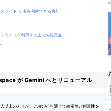
 Google スライド で現在利用できる機能
 Google スライドを利用する上での注意点
ト
Workspace が Gemini へとリニューアル
00 万人以上の人々が、Duet AI を通じて生産性と創造性を