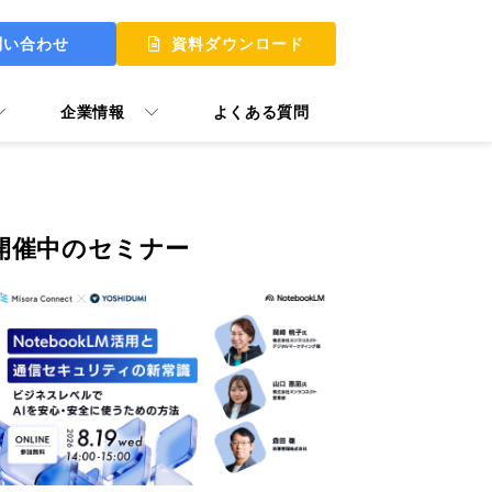
問い合わせ
資料ダウンロード
企業情報
よくある質問
開催中のセミナー
 UP
 MY START
ュアル GooTorial
P Skill