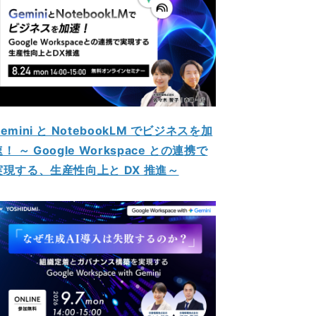
emini と NotebookLM でビジネスを加
！ ～ Google Workspace との連携で
実現する、生産性向上と DX 推進～