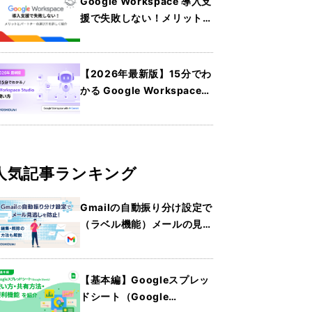
Google Workspace 導入支
援で失敗しない！メリットと
パートナーの選び方を詳しく
紹介
【2026年最新版】15分でわ
かる Google Workspace
Studio の使い方
人気記事ランキング
Gmailの自動振り分け設定で
（ラベル機能）メールの見逃
しを防止！編集・解除の方法
も解説
【基本編】Googleスプレッ
ドシート（Google