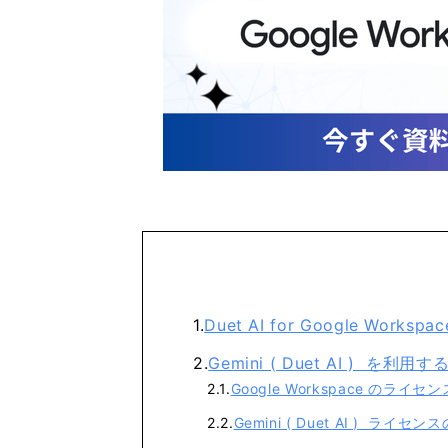
Duet AI for Google Work
Gemini ( Duet AI ) を
Google Workspace のライセ
Gemini ( Duet AI ) ライ