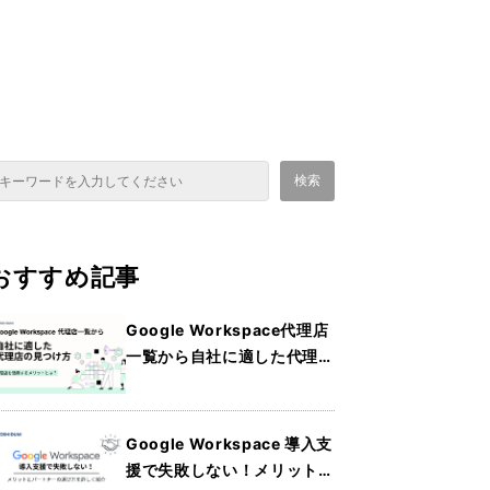
これは、自動候補機能付きの検索フィールドです。
検索
検索フィールドが空なので、候補はありません。
おすすめ記事
Google Workspace代理店
一覧から自社に適した代理店
の見つけ方・メリットを詳し
く紹介
Google Workspace 導入支
援で失敗しない！メリットと