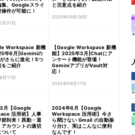
集、Googleスライ
と注意点を紹介
密操作が可能に！
2025年09月26日
10月01日
le Workspace 新機
【Google Workspace 新機
5年6月|Geminiの
能】2025年3月|Chatにア
asがさらに進化！5つ
ンケート機能が登場！
能をご紹介
GeminiアプリがVault対
応！
09月17日
2025年09月17日
3月【Google
2024年6月【Google
space 活用術】人事
Workspace 活用術】今さ
季節到来！異動・退
ら聞けない Gmail の自動振
うアカウントの適切
り分け、実はこんなに便利
について
なんです！