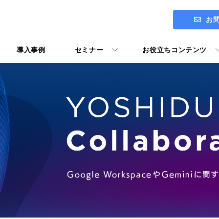
お
導入事例
セミナー
お役立ちコンテンツ
ITアセスメント診断 ENGAGE
社長メッセージ
Google Workspace導入支援
Google Workspace活用マニ
ユーザー向けトレーニング Y's U