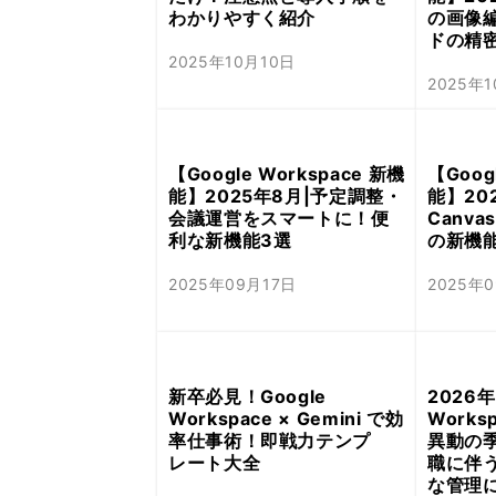
わかりやすく紹介
の画像編
ドの精
2025年10月10日
2025年
【Google Workspace 新機
【Goog
能】2025年8月|予定調整・
能】202
会議運営をスマートに！便
Canv
利な新機能3選
の新機
2025年09月17日
2025年
新卒必見！Google
2026年
Workspace × Gemini で効
Work
率仕事術！即戦力テンプ
異動の
レート大全
職に伴
な管理