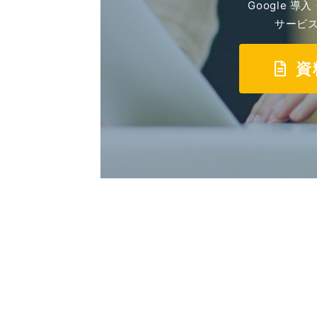
Google 
サービ
資