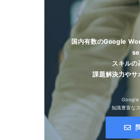
国内有数のGoogle W
se
スキルの
課題解決力やサ
Goog
知識豊富な