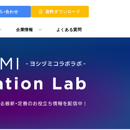
問い合わせ
資料ダウンロード
企業情報
よくある質問
 UP
 MY START
ュアル GooTorial
P Skill