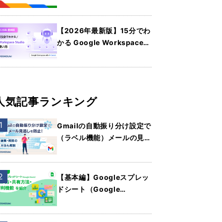
パートナーの選び方を詳しく
紹介
【2026年最新版】15分でわ
かる Google Workspace
Studio の使い方
人気記事ランキング
Gmailの自動振り分け設定で
（ラベル機能）メールの見逃
しを防止！編集・解除の方法
も解説
【基本編】Googleスプレッ
ドシート（Google
Sheets）の使い方・共有方
法・便利機能を紹介