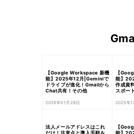
Gemini 導入支援 AI Driven
Gm
【Google Workspace 新機
【Goog
能】2025年12月|Geminiで
能】202
ドライブが進化！Gmailから
作成資
Chat共有！その他
スポー
2026年01月28日
2025年
法人メールアドレスはこれ
【Goog
だけ！注意点と導入手順を
能】202