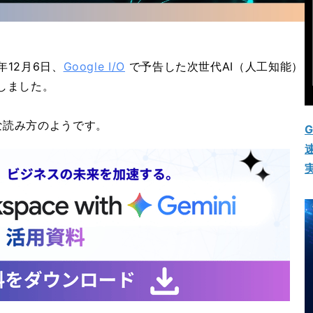
年12月6日、
Google I/O
で予告した次世代AI（人工知能）
しました。
な読み方のようです。
G
速