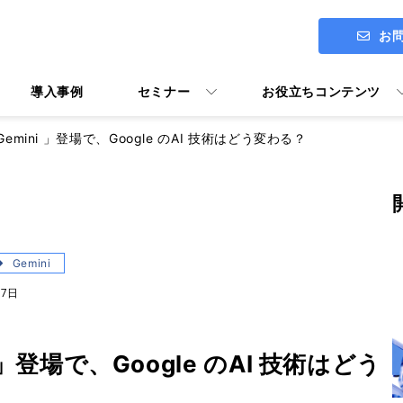
お
導入事例
セミナー
お役立ちコンテンツ
emini 」登場で、Google のAI 技術はどう変わる？
ITアセスメント診断 ENGAGE
社長メッセージ
Google Workspace導入支援
Gemini
07日
Google Workspace活用マニ
ユーザー向けトレーニング Y's U
」登場で、Google のAI 技術はどう