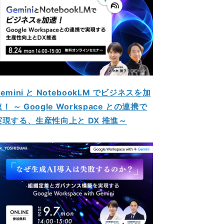
emini と NotebookLM でビジネスを加
！ ～ Google Workspace との連携で
実現する、生産性向上と DX 推進～