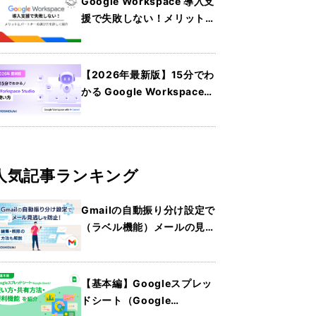
Google Workspace 導入支
援で失敗しない！メリットと
パートナーの選び方を詳しく
紹介
【2026年最新版】15分でわ
かる Google Workspace
Studio の使い方
人気記事ランキング
Gmailの自動振り分け設定で
（ラベル機能）メールの見逃
しを防止！編集・解除の方法
も解説
【基本編】Googleスプレッ
ドシート（Google