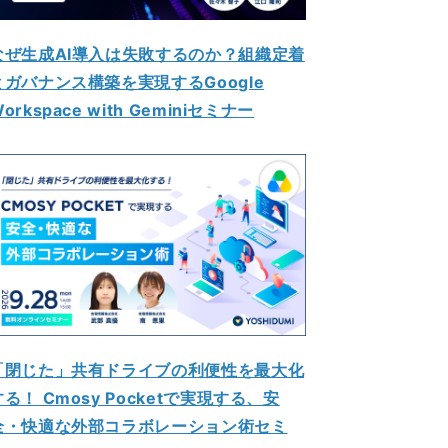
なぜ生成AI導入は失敗するのか？組織定着
とガバナンス構築を実現するGoogle
orkspace with Geminiセミナー
「閉じた」共有ドライブの利便性を最大化
する！ Cmosy Pocketで実現する、安
全・快適な外部コラボレーション術セミ