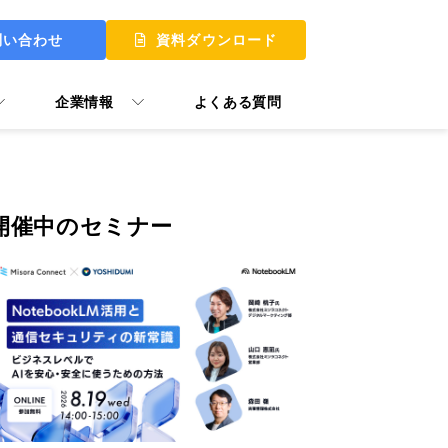
問い合わせ
資料ダウンロード
企業情報
よくある質問
開催中のセミナー
 UP
 MY START
ュアル GooTorial
P Skill