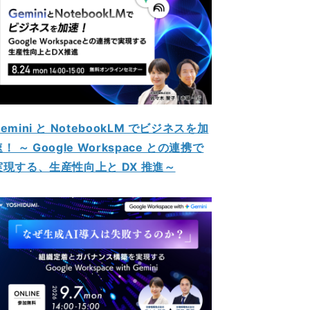
emini と NotebookLM でビジネスを加
！ ～ Google Workspace との連携で
実現する、生産性向上と DX 推進～