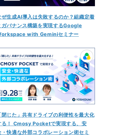
なぜ生成AI導入は失敗するのか？組織定着
とガバナンス構築を実現するGoogle
orkspace with Geminiセミナー
「閉じた」共有ドライブの利便性を最大化
する！ Cmosy Pocketで実現する、安
全・快適な外部コラボレーション術セミ