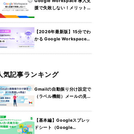
Google Workspace 導入支
援で失敗しない！メリットと
パートナーの選び方を詳しく
紹介
【2026年最新版】15分でわ
かる Google Workspace
Studio の使い方
人気記事ランキング
Gmailの自動振り分け設定で
（ラベル機能）メールの見逃
しを防止！編集・解除の方法
も解説
【基本編】Googleスプレッ
ドシート（Google