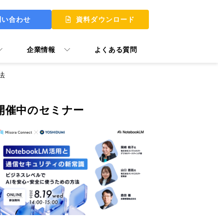
問い合わせ
資料ダウンロード
企業情報
よくある質問
法
開催中のセミナー
 UP
 MY START
ュアル GooTorial
P Skill