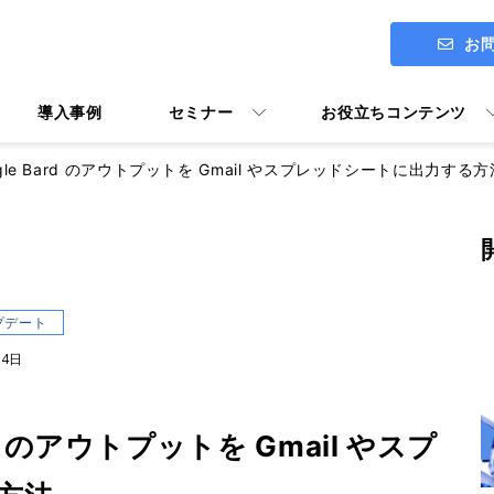
お
導入事例
セミナー
お役立ちコンテンツ
gle Bard のアウトプットを Gmail やスプレッドシートに出力する方
ITアセスメント診断 ENGAGE
社長メッセージ
Google Workspace導入支援
プデート
04日
Google Workspace活用マニ
ユーザー向けトレーニング Y's U
rd のアウトプットを Gmail やスプ