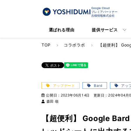
Google Cloud
プレミアパートナー
吉積情報株式会社
選ばれる理由
提供サービス
TOP
コラボラボ
【超便利】 Goo
アップデート
Bard
アッ
公開日：
2023年06月14日
更新日：
2024年04月
森田 嶺
【超便利】 Google Ba