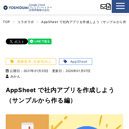
Google Cloud
プレミアパートナー
吉積情報株式会社
TOP
コラボラボ
AppSheet で社内アプリを作成しよう（サンプルから作
業務変革-生産性向上
AppSheet
公開日：
2021年01月05日
更新日：
2026年01月07日
みかん
AppSheet で社内アプリを作成しよう
（サンプルから作る編）