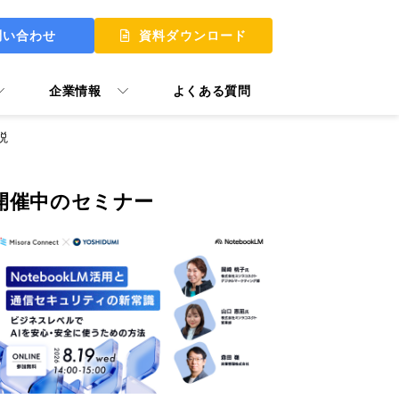
問い合わせ
資料ダウンロード
企業情報
よくある質問
説
開催中のセミナー
 UP
 MY START
ュアル GooTorial
P Skill