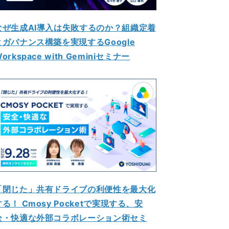
なぜ生成AI導入は失敗するのか？組織定着
とガバナンス構築を実現するGoogle
orkspace with Geminiセミナー
「閉じた」共有ドライブの利便性を最大化
する！ Cmosy Pocketで実現する、安
全・快適な外部コラボレーション術セミ