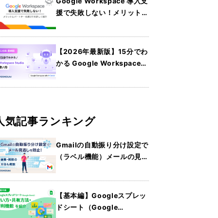
Google Workspace 導入支
援で失敗しない！メリットと
パートナーの選び方を詳しく
紹介
【2026年最新版】15分でわ
かる Google Workspace
Studio の使い方
人気記事ランキング
Gmailの自動振り分け設定で
（ラベル機能）メールの見逃
しを防止！編集・解除の方法
も解説
【基本編】Googleスプレッ
ドシート（Google