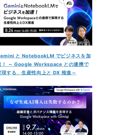
emini と NotebookLM でビジネスを加
！ ～ Google Workspace との連携で
実現する、生産性向上と DX 推進～