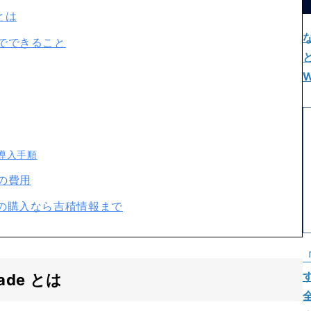
 とは
ade でできること
W
e の導入手順
e の費用
rade の購入なら吉積情報まで
rade とは