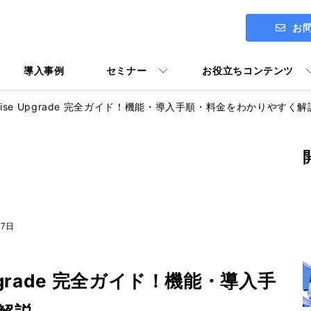
お
導入事例
セミナー
お役立ちコンテンツ
erprise Upgrade 完全ガイド！機能・導入手順・料金をわかりやすく解
ITアセスメント診断 ENGAGE
社長メッセージ
Google Workspace導入支援
27日
Google Workspace活用マニ
ユーザー向けトレーニング Y's U
e Upgrade 完全ガイド！機能・導入手