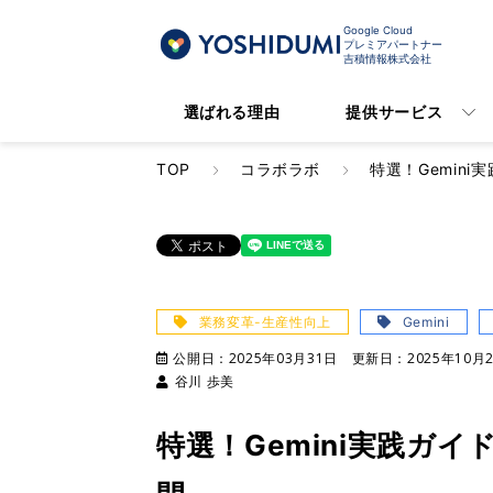
Google Cloud
プレミアパートナー
吉積情報株式会社
選ばれる理由
提供サービス
TOP
コラボラボ
特選！Gemin
業務変革-生産性向上
Gemini
公開日：
2025年03月31日
更新日：
2025年10月
谷川 歩美
特選！Gemini実践ガ