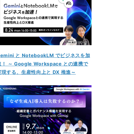
emini と NotebookLM でビジネスを加
！ ～ Google Workspace との連携で
実現する、生産性向上と DX 推進～