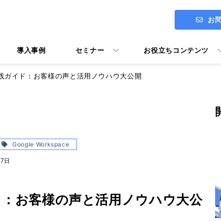
お
導入事例
セミナー
お役立ちコンテンツ
i実践ガイド：お客様の声と活用ノウハウ大公開
ITアセスメント診断 ENGAGE
社長メッセージ
Google Workspace導入支援
Google Workspace
27日
Google Workspace活用マニ
ユーザー向けトレーニング Y's U
イド：お客様の声と活用ノウハウ大公