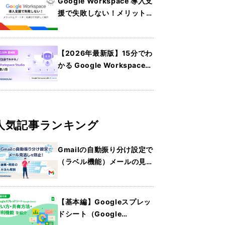
Google Workspace 導入支
援で失敗しない！メリットと
パートナーの選び方を詳しく
紹介
【2026年最新版】15分でわ
かる Google Workspace
Studio の使い方
人気記事ランキング
Gmailの自動振り分け設定で
（ラベル機能）メールの見逃
しを防止！編集・解除の方法
も解説
【基本編】Googleスプレッ
ドシート（Google