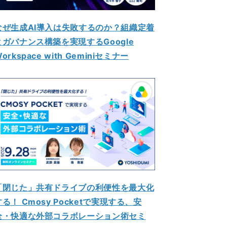
なぜ生成AI導入は失敗するのか？組織定着
とガバナンス構築を実現するGoogle
orkspace with Geminiセミナー
「閉じた」共有ドライブの利便性を最大化
する！ Cmosy Pocketで実現する、安
全・快適な外部コラボレーション術セミ