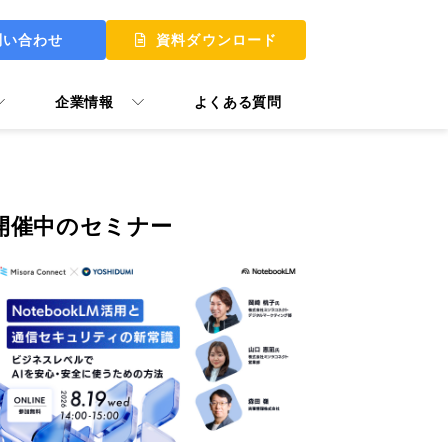
問い合わせ
資料ダウンロード
企業情報
よくある質問
開催中のセミナー
 UP
 MY START
ュアル GooTorial
P Skill