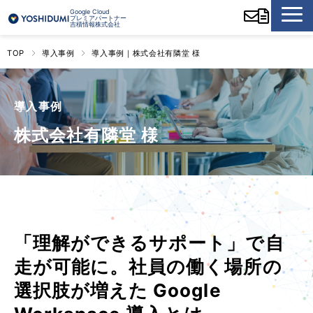
Google Cloud
プレミアパートナー
吉積情報株式会社
TOP
導入事例
導入事例｜株式会社有隣堂 様
導入事例
株式会社有隣堂 様
「理解ができるサポート」で自
走が可能に。社員の働く場所の
選択肢が増えた Google