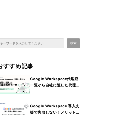
これは、自動候補機能付きの検索フィールドです。
検索
検索フィールドが空なので、候補はありません。
おすすめ記事
Google Workspace代理店
一覧から自社に適した代理店
の見つけ方・メリットを詳し
く紹介
Google Workspace 導入支
援で失敗しない！メリットと