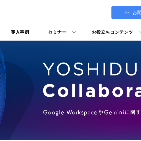
お
導入事例
セミナー
お役立ちコンテンツ
ITアセスメント診断 ENGAGE
社長メッセージ
Google Workspace導入支援
Google Workspace活用マニ
ユーザー向けトレーニング Y's U