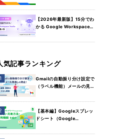
パートナーの選び方を詳しく
紹介
【2026年最新版】15分でわ
かる Google Workspace
Studio の使い方
人気記事ランキング
Gmailの自動振り分け設定で
（ラベル機能）メールの見逃
しを防止！編集・解除の方法
も解説
【基本編】Googleスプレッ
ドシート（Google
Sheets）の使い方・共有方
法・便利機能を紹介