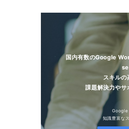
国内有数のGoogle W
se
スキルの
課題解決力やサ
Goog
知識豊富な