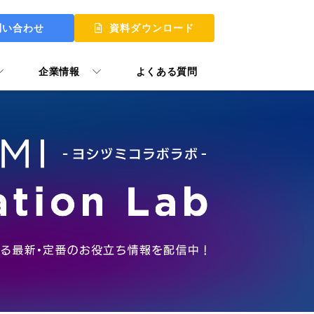
問い合わせ
資料ダウンロード
企業情報
よくある質問
 UP
 MY START
ュアル GooTorial
P Skill